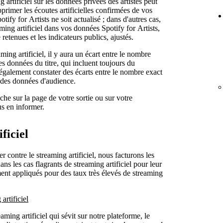
g artificiel sur les données privées des artistes peut
primer les écoutes artificielles confirmées de vos
ify for Artists ne soit actualisé ; dans d'autres cas,
ing artificiel dans vos données Spotify for Artists,
retenues et les indicateurs publics, ajustés.
ming artificiel, il y aura un écart entre le nombre
es données du titre, qui incluent toujours du
également constater des écarts entre le nombre exact
te des données d'audience.
iche sur la page de votre sortie ou sur votre
us en informer.
ficiel
r contre le streaming artificiel, nous facturons les
 dans les cas flagrants de streaming artificiel pour leur
ent appliqués pour des taux très élevés de streaming
artificiel
aming artificiel qui sévit sur notre plateforme, le