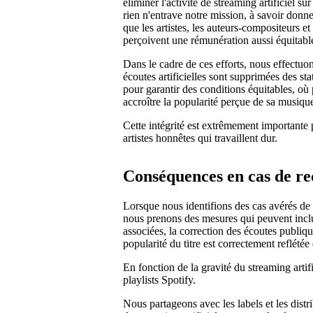
éliminer l'activité de streaming artificiel 
rien n'entrave notre mission, à savoir donner 
que les artistes, les auteurs-compositeurs et 
perçoivent une rémunération aussi équitable
Dans le cadre de ces efforts, nous effectuo
écoutes artificielles sont supprimées des sta
pour garantir des conditions équitables, où p
accroître la popularité perçue de sa musique
Cette intégrité est extrêmement importante
artistes honnêtes qui travaillent dur.
Conséquences en cas de rec
Lorsque nous identifions des cas avérés de 
nous prenons des mesures qui peuvent inclu
associées, la correction des écoutes publiq
popularité du titre est correctement reflété
En fonction de la gravité du streaming artifi
playlists Spotify.
Nous partageons avec les labels et les distr