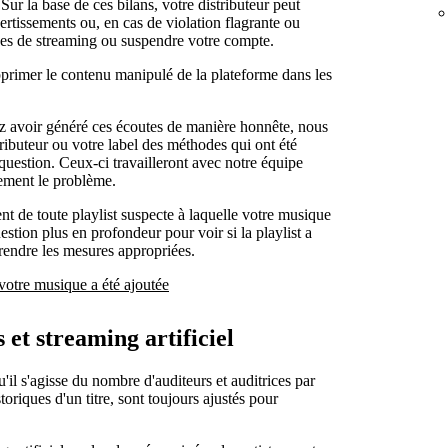
 Sur la base de ces bilans, votre distributeur peut
tissements ou, en cas de violation flagrante ou
ces de streaming ou suspendre votre compte.
pprimer le contenu manipulé de la plateforme dans les
ez avoir généré ces écoutes de manière honnête, nous
tributeur ou votre label des méthodes qui ont été
estion. Ceux-ci travailleront avec notre équipe
dement le problème.
t de toute playlist suspecte à laquelle votre musique
stion plus en profondeur pour voir si la playlist a
 prendre les mesures appropriées.
 votre musique a été ajoutée
 et streaming artificiel
u'il s'agisse du nombre d'auditeurs et auditrices par
oriques d'un titre, sont toujours ajustés pour