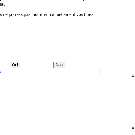
es.
ous ne pouvez pas modifier manuellement vos titres
Oui
Non
z ?