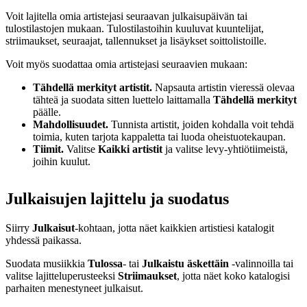
Voit lajitella omia artistejasi seuraavan julkaisupäivän tai
tulostilastojen mukaan. Tulostilastoihin kuuluvat kuuntelijat,
striimaukset, seuraajat, tallennukset ja lisäykset soittolistoille.
Voit myös suodattaa omia artistejasi seuraavien mukaan:
Tähdellä merkityt artistit.
Napsauta artistin vieressä olevaa
tähteä ja suodata sitten luettelo laittamalla
Tähdellä merkityt
päälle.
Mahdollisuudet.
Tunnista artistit, joiden kohdalla voit tehdä
toimia, kuten tarjota kappaletta tai luoda oheistuotekaupan.
Tiimit.
Valitse
Kaikki artistit
ja valitse levy-yhtiötiimeistä,
joihin kuulut.
Julkaisujen lajittelu ja suodatus
Siirry
Julkaisut
-kohtaan, jotta näet kaikkien artistiesi katalogit
yhdessä paikassa.
Suodata musiikkia
Tulossa
- tai
Julkaistu äskettäin
‑valinnoilla tai
valitse lajitteluperusteeksi
Striimaukset
, jotta näet koko katalogisi
parhaiten menestyneet julkaisut.