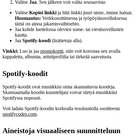
Valitse
Jaa
. Sen jälkeen voit valita seuraavista:
Valitse
Kopioi linkki
ja liitä linkki juuri sinne, minne haluat.
Huomautus:
Verkkosoittimessa ja työpöytäsovelluksessa
tämä on ainoa jakamisvaihtoehto.
Jaa kohde luettelossa olevien some- tai viestisovellusten
kautta.
Jaa
Spotify-koodi
(lisätietoja alla).
Vinkki:
Luo ja jaa
promokortti
, niin voit korostaa sen avulla
kappaletta, albumia, artistiprofiilia tai tärkeää saavutusta.
Spotify-koodit
Spotify-koodit ovat musiikkisi omia skannattavia koodeja.
Skannaamalla koodin kuuntelijasi voivat siirtyä musiikkiisi
Spotifyssa nopeasti.
Voit ladata Spotify-koodin korkealla resoluutiolla osoitteesta
spotifycodes.com
.
Aineistoja visuaaliseen suunnitteluun