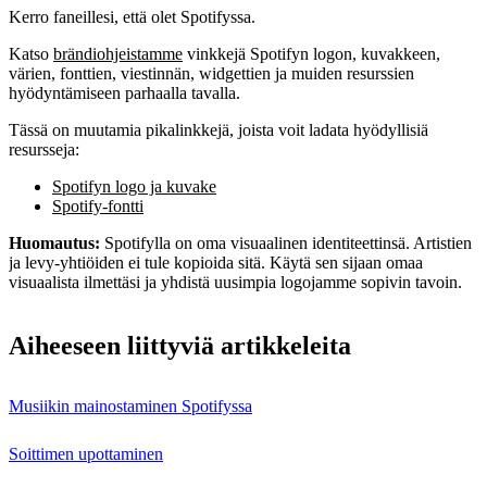
Kerro faneillesi, että olet Spotifyssa.
Katso
brändiohjeistamme
vinkkejä Spotifyn logon, kuvakkeen,
värien, fonttien, viestinnän, widgettien ja muiden resurssien
hyödyntämiseen parhaalla tavalla.
Tässä on muutamia pikalinkkejä, joista voit ladata hyödyllisiä
resursseja:
Spotifyn logo ja kuvake
Spotify-fontti
Huomautus:
Spotifylla on oma visuaalinen identiteettinsä. Artistien
ja levy-yhtiöiden ei tule kopioida sitä. Käytä sen sijaan omaa
visuaalista ilmettäsi ja yhdistä uusimpia logojamme sopivin tavoin.
Aiheeseen liittyviä artikkeleita
Musiikin mainostaminen Spotifyssa
Soittimen upottaminen