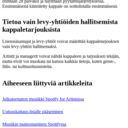
enintään 28 päiväksi ja näytetään pyytämisjärjestyksessä.
Ensimmäisenä kiinnitetty kappale on soittolistalla ensimmäisenä.
Tietoa vain levy-yhtiöiden hallitsemista
kappaletarjouksista
Lisenssinantajat ja levy-yhtiöt voivat määrittää kappaletarjouksen
vain levy-yhtiön hallitsemaksi.
Artistit ja managerit voivat nähdä kappaleen ja tarjouksen tekijän,
mutta eivät voi muokata tai katsoa kaikkia tietoja, kuten genre-,
fiilis- tai kulttuuritunnisteita.
Aiheeseen liittyviä artikkeleita
Julkaisematon musiikki Spotify for Artistsissa
Uutuuskattaus-listalle pääseminen
Musiikin mainostaminen Spotifyssa