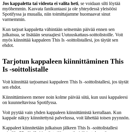
Jos kappaletta tai videota ei valita heti
, se voidaan silti löytää
myöhemmin. Kasvata fanikuntaasi ja ole yhteydessä yleisöösi
Spotifyssa ja muualla, niin toimittajamme huomaavat sinut
varmemmin.
Kun tarjoat kappaletta vähintään seitsemän päivää ennen sen
julkaisua, se lisätään seuraajiesi Uutuuskattaus-soittolistoille. Voit
myös kiinnittää kappaleen This Is ‑soittolistallesi, jos täytät sen
ehdot.
Tarjotun kappaleen kiinnittäminen This
Is ‑soittolistalle
Voit kiinnittää tarjoamasi kappaleen This Is ‑soittolistallesi, jos täytät
sen ehdot.
Kiinnittämiseen menee noin kolme päivää siitä, kun uusi kappaleesi
on kuunneltavissa Spotifyssa.
Voit pyytää vain yhden kappaleen kiinnittämistä kerrallaan. Kun
kappale näkyy kiinnitettynä palvelussa, voit lähettää toisen pyynnön.
Kappaleet kiinnitetään julkaisun jälkeen This Is ‑soittolistallesi