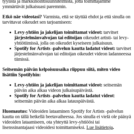
tyylistä ja markkinointisuunnitelmista, jotta toimittajamme
ymmärtävät julkaisuasi paremmin.
Etkö näe videotasi?
Varmista, että se täyttää ehdot ja että sinulla on
tarvittavat oikeudet sen tarjoamiseen:
Levy-yhtiön ja jakelijan toimittamat videot:
tarvitset
järjestelmänvalvojan tai editoijan
oikeudet artisti- tai levy-
yhtiötiimissä, jolla on oikeudet kyseiseen julkaisuun.
Spotify for Artists ‑palvelun kautta ladatut videot:
tarvitset
järjestelmänvalvojan tai editoijan oikeudet videon ladanneessa
tiimissä.
Seitsemän päivän kelpoisuusaika riippuu siitä, miten video
lisättiin Spotifyhin:
Levy-yhtiön ja jakelijan toimittamat videot:
seitsemän
päivän aika alkaa videon julkaisupäivästä.
Spotify for Artists ‑palvelun kautta ladatut videot
:
seitsemän päivän aika alkaa latauspäivästä.
Huomautus:
Videoiden lataaminen Spotify for Artists -palvelun
kautta on tällä hetkellä beetavaiheessa. Jos sinulla ei vielä ole pääsyä
videoiden lataamiseen, ota yhteyttä levy-yhtiöösi tai
lisenssinantajaasi videoidesi toimittamiseksi.
Lue lisätietoja
.