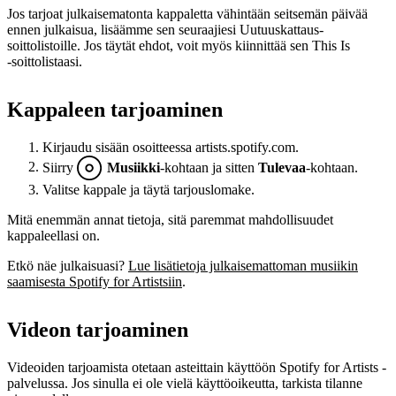
Jos tarjoat julkaisematonta kappaletta vähintään seitsemän päivää
ennen julkaisua, lisäämme sen seuraajiesi Uutuuskattaus-
soittolistoille. Jos täytät ehdot, voit myös kiinnittää sen This Is
‑soittolistaasi.
Kappaleen tarjoaminen
Kirjaudu sisään osoitteessa artists.spotify.com.
Siirry
Musiikki
-kohtaan ja sitten
Tulevaa
-kohtaan.
Valitse kappale ja täytä tarjouslomake.
Mitä enemmän annat tietoja, sitä paremmat mahdollisuudet
kappaleellasi on.
Etkö näe julkaisuasi?
Lue lisätietoja julkaisemattoman musiikin
saamisesta Spotify for Artistsiin
.
Videon tarjoaminen
Videoiden tarjoamista otetaan asteittain käyttöön Spotify for Artists -
palvelussa. Jos sinulla ei ole vielä käyttöoikeutta, tarkista tilanne