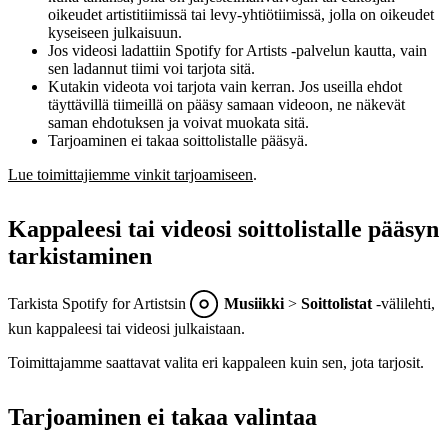
oikeudet artistitiimissä tai levy-yhtiötiimissä, jolla on oikeudet
kyseiseen julkaisuun.
Jos videosi ladattiin Spotify for Artists -palvelun kautta, vain
sen ladannut tiimi voi tarjota sitä.
Kutakin videota voi tarjota vain kerran. Jos useilla ehdot
täyttävillä tiimeillä on pääsy samaan videoon, ne näkevät
saman ehdotuksen ja voivat muokata sitä.
Tarjoaminen ei takaa soittolistalle pääsyä.
Lue toimittajiemme vinkit tarjoamiseen
.
Kappaleesi tai videosi soittolistalle pääsyn
tarkistaminen
Tarkista Spotify for Artistsin
Musiikki
>
Soittolistat
‑välilehti,
kun kappaleesi tai videosi julkaistaan.
Toimittajamme saattavat valita eri kappaleen kuin sen, jota tarjosit.
Tarjoaminen ei takaa valintaa