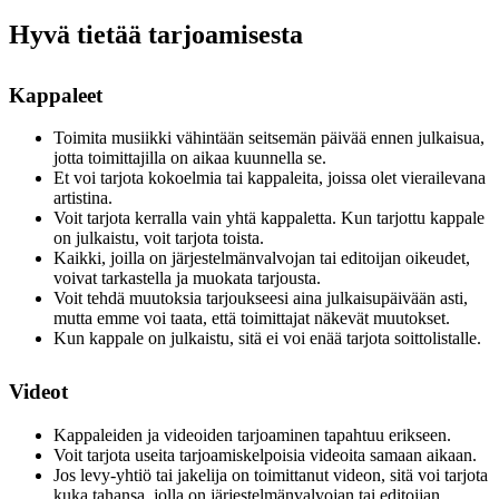
Hyvä tietää tarjoamisesta
Kappaleet
Toimita musiikki vähintään seitsemän päivää ennen julkaisua,
jotta toimittajilla on aikaa kuunnella se.
Et voi tarjota kokoelmia tai kappaleita, joissa olet vierailevana
artistina.
Voit tarjota kerralla vain yhtä kappaletta. Kun tarjottu kappale
on julkaistu, voit tarjota toista.
Kaikki, joilla on järjestelmänvalvojan tai editoijan oikeudet,
voivat tarkastella ja muokata tarjousta.
Voit tehdä muutoksia tarjoukseesi aina julkaisupäivään asti,
mutta emme voi taata, että toimittajat näkevät muutokset.
Kun kappale on julkaistu, sitä ei voi enää tarjota soittolistalle.
Videot
Kappaleiden ja videoiden tarjoaminen tapahtuu erikseen.
Voit tarjota useita tarjoamiskelpoisia videoita samaan aikaan.
Jos levy-yhtiö tai jakelija on toimittanut videon, sitä voi tarjota
kuka tahansa, jolla on järjestelmänvalvojan tai editoijan