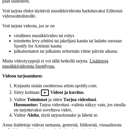
pian uudelleen.
Voit tarjota ehdot täyttäviä musiikkivideoita harkittavaksi Editorial-
videosoittolistoille.
Voit tarjota videota, jos se on
virallinen musiikkivideo tai esitys
toimitettu levy-yhtiösi tai jakelijasi kautta tai ladattu suoraan
Spotify for Artistsin kautta
julkaisematon tai julkaistu seitsemän viime päivän aikana.
Muita videotyyppejä ei voi tällä hetkellä tarjota.
Lisätietoja
musiikkivideoista Spotifyssa.
Videon tarjoaminen:
Kirjaudu sisään osoitteessa artists.spotify.com.
Siirry kohtaan
Videot ja kuvitus
.
Valitse
Toiminnot
ja sitten
Tarjoa videoitasi
.
Huomautus:
Tarjoa videoitasi ‑valinta näkyy vain, jos sinulla
on tarjottavaksi soveltuva video.
Valitse
Aloita
, täytä tarjouslomake ja lähetä se.
Anna lisätietoja videon tarinasta, genrestä, fiiliksestä, visuaalisesta