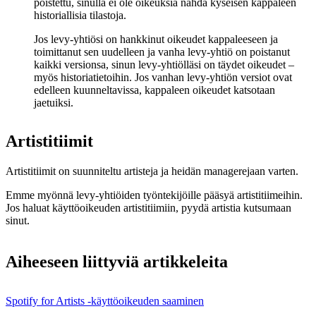
poistettu, sinulla ei ole oikeuksia nähdä kyseisen kappaleen
historiallisia tilastoja.
Jos levy-yhtiösi on hankkinut oikeudet kappaleeseen ja
toimittanut sen uudelleen ja vanha levy-yhtiö on poistanut
kaikki versionsa, sinun levy-yhtiölläsi on täydet oikeudet –
myös historiatietoihin. Jos vanhan levy-yhtiön versiot ovat
edelleen kuunneltavissa, kappaleen oikeudet katsotaan
jaetuiksi.
Artistitiimit
Artistitiimit on suunniteltu artisteja ja heidän managerejaan varten.
Emme myönnä levy-yhtiöiden työntekijöille pääsyä artistitiimeihin.
Jos haluat käyttöoikeuden artistitiimiin, pyydä artistia kutsumaan
sinut.
Aiheeseen liittyviä artikkeleita
Spotify for Artists ‑käyttöoikeuden saaminen