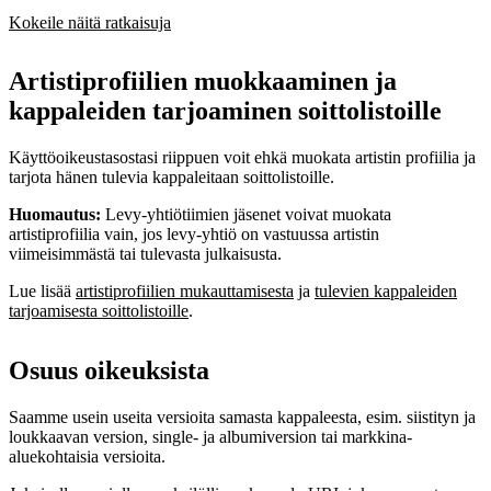
Kokeile näitä ratkaisuja
Artistiprofiilien muokkaaminen ja
kappaleiden tarjoaminen soittolistoille
Käyttöoikeustasostasi riippuen voit ehkä muokata artistin profiilia ja
tarjota hänen tulevia kappaleitaan soittolistoille.
Huomautus:
Levy-yhtiötiimien jäsenet voivat muokata
artistiprofiilia vain, jos levy-yhtiö on vastuussa artistin
viimeisimmästä tai tulevasta julkaisusta.
Lue lisää
artistiprofiilien mukauttamisesta
ja
tulevien kappaleiden
tarjoamisesta soittolistoille
.
Osuus oikeuksista
Saamme usein useita versioita samasta kappaleesta, esim. siistityn ja
loukkaavan version, single- ja albumiversion tai markkina-
aluekohtaisia versioita.