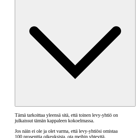
Tämä tarkoittaa yleensä sitä, että toinen levy-yhtiö on
julkaissut tämän kappaleen kokoelmassa.
Jos näin ei ole ja olet varma, että levy-yhtiösi omistaa
100 prosenttia oikeuksista,
ota meihin yhteyttä
.