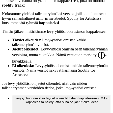
Jokaisella versiolla on yksilöllinen kappale-URI, joka on muotoa
spotify:track:
Kokoamme yhdeksi tallenneryhmäksi versiot, joilla on identtiset tai
hyvin samankaltaiset ääni- ja metatiedot. Spotify for Artistsissa
kutsumme tätä ryhmää
kappaleeksi
.
Tämän jälkeen määritämme levy-yhtiösi oikeustason kappaleeseen:
Täydet oikeudet:
Levy-yhtiösi omistaa kaikki
tallenneryhmän versiot.
Jaetut oikeudet:
Levy-yhtiösi omistaa osan tallenneryhmän
versioista, mutta ei kaikkia. Nämä versiot on merkitty
-
kuvakkeella.
Ei oikeuksia:
Levy-yhtiösi ei omista mitään tallenneryhmän
versiota. Nämä versiot näkyvät harmaina Spotify for
Artistsissa.
Jos levy-yhtiölläsi on jaetut oikeudet, näet vain niiden
tallenneryhmän versioiden tiedot, jotka levy-yhtiösi omistaa.
Levy-yhtiöni omistaa täydet oikeudet tähän kappaleeseen. Miksi
kappaleessa näkyy, että siinä on jaetut oikeudet?