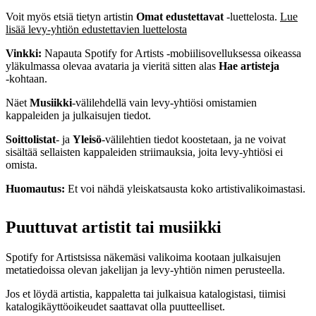
Voit myös etsiä tietyn artistin
Omat edustettavat
‑luettelosta.
Lue
lisää levy-yhtiön edustettavien luettelosta
Vinkki:
Napauta Spotify for Artists ‑mobiilisovelluksessa oikeassa
yläkulmassa olevaa avataria ja vieritä sitten alas
Hae artisteja
‑kohtaan.
Näet
Musiikki
-välilehdellä vain levy-yhtiösi omistamien
kappaleiden ja julkaisujen tiedot.
Soittolistat
- ja
Yleisö
-välilehtien tiedot koostetaan, ja ne voivat
sisältää sellaisten kappaleiden striimauksia, joita levy-yhtiösi ei
omista.
Huomautus:
Et voi nähdä yleiskatsausta koko artistivalikoimastasi.
Puuttuvat artistit tai musiikki
Spotify for Artistsissa näkemäsi valikoima kootaan julkaisujen
metatiedoissa olevan jakelijan ja levy‑yhtiön nimen perusteella.
Jos et löydä artistia, kappaletta tai julkaisua katalogistasi, tiimisi
katalogikäyttöoikeudet saattavat olla puutteelliset.