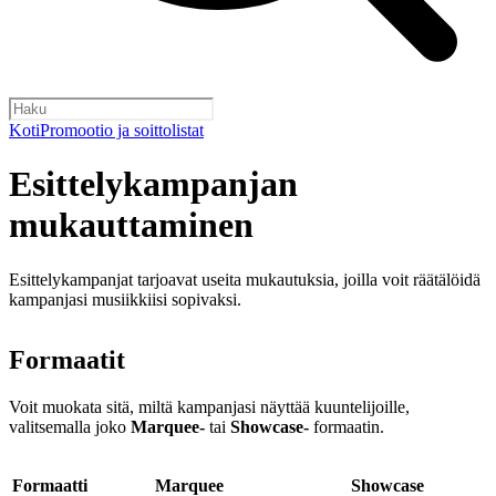
Koti
Promootio ja soittolistat
Esittelykampanjan
mukauttaminen
Esittelykampanjat tarjoavat useita mukautuksia, joilla voit räätälöidä
kampanjasi musiikkiisi sopivaksi.
Formaatit
Voit muokata sitä, miltä kampanjasi näyttää kuuntelijoille,
valitsemalla joko
Marquee-
tai
Showcase-
formaatin.
Formaatti
Marquee
Showcase