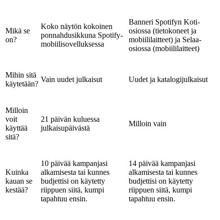
Banneri Spotifyn Koti-
Koko näytön kokoinen
Mikä se
osiossa (tietokoneet ja
ponnahdusikkuna Spotify-
on?
mobiililaitteet) ja Selaa-
mobiilisovelluksessa
osiossa (mobiililaitteet)
Mihin sitä
Vain uudet julkaisut
Uudet ja katalogijulkaisut
käytetään?
Milloin
voit
21 päivän kuluessa
Milloin vain
käyttää
julkaisupäivästä
sitä?
10 päivää kampanjasi
14 päivää kampanjasi
Kuinka
alkamisesta tai kunnes
alkamisesta tai kunnes
kauan se
budjettisi on käytetty
budjettisi on käytetty
kestää?
riippuen siitä, kumpi
riippuen siitä, kumpi
tapahtuu ensin.
tapahtuu ensin.