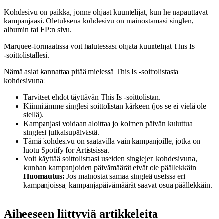
Kohdesivu on paikka, jonne ohjaat kuuntelijat, kun he napauttavat
kampanjaasi. Oletuksena kohdesivu on mainostamasi singlen,
albumin tai EP:n sivu.
Marquee-formaatissa voit halutessasi ohjata kuuntelijat This Is
‑soittolistallesi.
Nämä asiat kannattaa pitää mielessä This Is ‑soittolistasta
kohdesivuna:
Tarvitset ehdot täyttävän This Is ‑soittolistan.
Kiinnitämme singlesi soittolistan kärkeen (jos se ei vielä ole
siellä).
Kampanjasi voidaan aloittaa jo kolmen päivän kuluttua
singlesi julkaisupäivästä.
Tämä kohdesivu on saatavilla vain kampanjoille, jotka on
luotu Spotify for Artistsissa.
Voit käyttää soittolistaasi useiden singlejen kohdesivuna,
kunhan kampanjoiden päivämäärät eivät ole päällekkäin.
Huomautus:
Jos mainostat samaa singleä useissa eri
kampanjoissa, kampanjapäivämäärät saavat osua päällekkäin.
Aiheeseen liittyviä artikkeleita