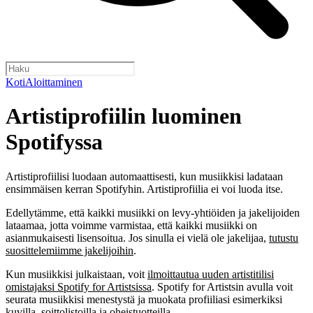
Koti
Aloittaminen
Artistiprofiilin luominen
Spotifyssa
Artistiprofiilisi luodaan automaattisesti, kun musiikkisi ladataan
ensimmäisen kerran Spotifyhin. Artistiprofiilia ei voi luoda itse.
Edellytämme, että kaikki musiikki on levy-yhtiöiden ja jakelijoiden
lataamaa, jotta voimme varmistaa, että kaikki musiikki on
asianmukaisesti lisensoitua. Jos sinulla ei vielä ole jakelijaa,
tutustu
suosittelemiimme jakelijoihin
.
Kun musiikkisi julkaistaan, voit
ilmoittautua uuden artistitilisi
omistajaksi Spotify for Artistsissa
. Spotify for Artistsin avulla voit
seurata musiikkisi menestystä ja muokata profiiliasi esimerkiksi
kuvilla, soittolistoilla ja oheistuotteilla.