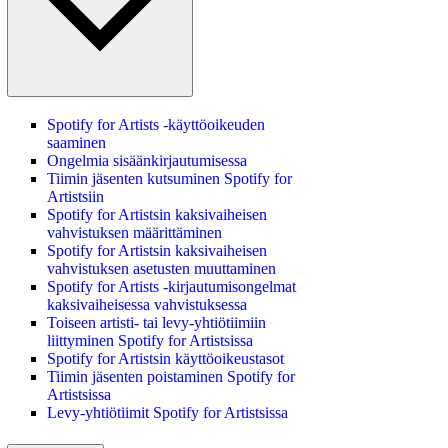
Spotify for Artists ‑käyttöoikeuden
saaminen
Ongelmia sisäänkirjautumisessa
Tiimin jäsenten kutsuminen Spotify for
Artistsiin
Spotify for Artistsin kaksivaiheisen
vahvistuksen määrittäminen
Spotify for Artistsin kaksivaiheisen
vahvistuksen asetusten muuttaminen
Spotify for Artists ‑kirjautumisongelmat
kaksivaiheisessa vahvistuksessa
Toiseen artisti- tai levy-yhtiötiimiin
liittyminen Spotify for Artistsissa
Spotify for Artistsin käyttöoikeustasot
Tiimin jäsenten poistaminen Spotify for
Artistsissa
Levy-yhtiötiimit Spotify for Artistsissa