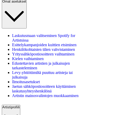
Omat asetukset
Laskutusmaan valitseminen Spotify for
Artistsissa
Esittelykampanjoiden kuittien etsiminen
Henkilökohtaisten tilien vahvistaminen
Yrityssähköpostiosoitteen vaihtaminen
Kielen vaihtaminen
Edustettavien artistien ja julkaisujen
tarkasteleminen
Levy‑yhtiötiimiltä puuttuu artisteja tai
julkaisuja
Ilmoitusasetukset
Jaetun sähköpostiosoitteen käyttäminen
laskutusyhteyshenkilönä
Artistin mainosvalintojen muokkaaminen
Artistiprofiili