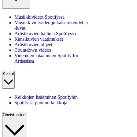
Musiikkivideot Spotifyssa
Musiikkivideoiden julkaisuoikeudet ja
‑luvat
Artistikuvien hallinta Spotifyssa
Kansikuvien vaatimukset
Artistikuvien ohjeet
Countdown videos
Videoiden lataaminen Spotify for
Artistsissa
Keikat
Keikkojen lisääminen Spotifyhin
Spotifysta puuttuu keikkoja
Oheistuotteet