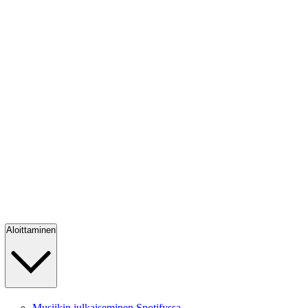
Aloittaminen
Musiikin julkaiseminen Spotifyssa