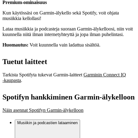
Premium‑ominaisuus
Kun käytössäsi on Garmin-älykello sekä Spotify, voit ohjata
musiikkia kellollasi!
Lataa musiikkia ja podcasteja suoraan Garmin-älykelloosi, niin voit
kuunnella niitä ilman internetyhteyttä ja jopa ilman puhelintasi.
Huomautus:
Voit kuunnella vain ladattua sisältöä.
Tuetut laitteet
Tarkista Spotifyta tukevat Garmin‑laitteet
Garminin Connect IQ
‑kaupasta
.
Spotifyn hankkiminen Garmin-älykelloon
Näin asennat Spotifyn Garmin-älykelloon
Musiikin ja podcastien lataaminen