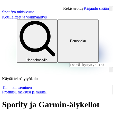
Rekisteröidy
Kirjaudu sisään
Spotifyn tukisivusto
Koti
Laitteet ja vianmääritys
Perushaku
Hae tekoälyllä
Käytät tekoälytyökalua.
Tilin hallitseminen
Profiilisi, maksusi ja muuta.
Spotify ja Garmin-älykellot