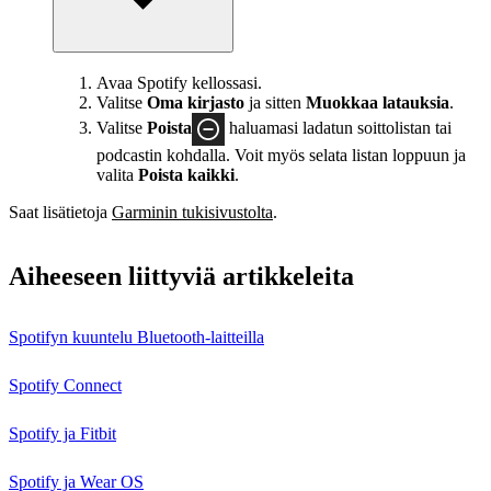
Avaa Spotify kellossasi.
Valitse
Oma kirjasto
ja sitten
Muokkaa latauksia
.
Valitse
Poista
haluamasi ladatun soittolistan tai
podcastin kohdalla. Voit myös selata listan loppuun ja
valita
Poista kaikki
.
Saat lisätietoja
Garminin tukisivustolta
.
Aiheeseen liittyviä artikkeleita
Spotifyn kuuntelu Bluetooth-laitteilla
Spotify Connect
Spotify ja Fitbit
Spotify ja Wear OS