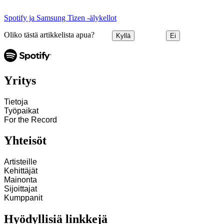
Spotify ja Samsung Tizen ‑älykellot
Oliko tästä artikkelista apua?
Kyllä
Ei
Yritys
Tietoja
Työpaikat
For the Record
Yhteisöt
Artisteille
Kehittäjät
Mainonta
Sijoittajat
Kumppanit
Hyödyllisiä linkkejä