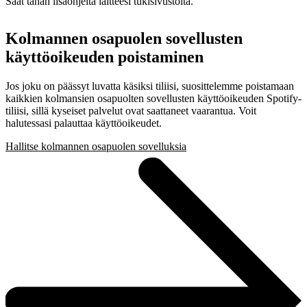
Saat tähän lisäohjeita laitteesi tukisivustolta.
Kolmannen osapuolen sovellusten
käyttöoikeuden poistaminen
Jos joku on päässyt luvatta käsiksi tiliisi, suosittelemme poistamaan
kaikkien kolmansien osapuolten sovellusten käyttöoikeuden Spotify-
tiliisi, sillä kyseiset palvelut ovat saattaneet vaarantua. Voit
halutessasi palauttaa käyttöoikeudet.
Hallitse kolmannen osapuolen sovelluksia