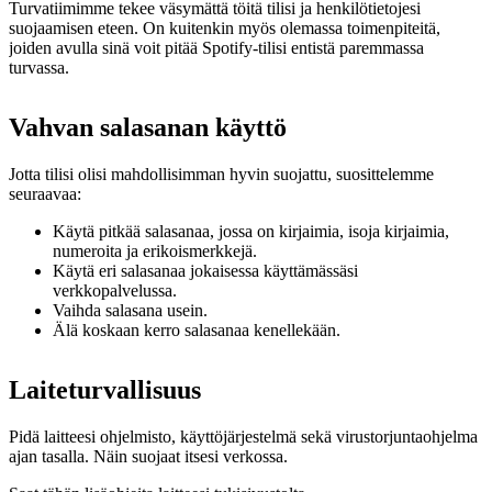
Turvatiimimme tekee väsymättä töitä tilisi ja henkilötietojesi
suojaamisen eteen. On kuitenkin myös olemassa toimenpiteitä,
joiden avulla sinä voit pitää Spotify-tilisi entistä paremmassa
turvassa.
Vahvan salasanan käyttö
Jotta tilisi olisi mahdollisimman hyvin suojattu, suosittelemme
seuraavaa:
Käytä pitkää salasanaa, jossa on kirjaimia, isoja kirjaimia,
numeroita ja erikoismerkkejä.
Käytä eri salasanaa jokaisessa käyttämässäsi
verkkopalvelussa.
Vaihda salasana usein.
Älä koskaan kerro salasanaa kenellekään.
Laiteturvallisuus
Pidä laitteesi ohjelmisto, käyttöjärjestelmä sekä virustorjuntaohjelma
ajan tasalla. Näin suojaat itsesi verkossa.