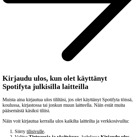
Kirjaudu ulos, kun olet käyttänyt
Spotifyta julkisilla laitteilla
Muista aina kirjautua ulos tililtäsi, jos olet käyttänyt Spotifyta töissä,
koulussa, kirjastossa tai jonkun muun laitteella. Näin estät muita
pääsemästä käsiksi tiliisi.
Näin voit kirjautua kerralla ulos kaikilta laitteilta ja verkkosivuilta:
Siirry
tilisivulle
.
Valitse
Tietosuoja ja yksityisyys
‑kohdassa
Kirjaudu ulos