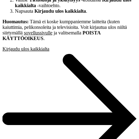
kaikkialta
‑vaihtoehto.
Napsauta
Kirjaudu ulos kaikkialta
.
Huomautus:
Tämä ei koske kumppaniemme laitteita (kuten
kaiuttimia, pelikonsoleita ja televisioita. Voit kirjautua ulos niiltä
siirtymällä
sovellussivulle
ja valitsemalla
POISTA
KÄYTTÖOIKEUS
.
Kirjaudu ulos kaikkialta