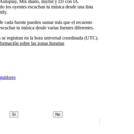
Autoplay, Mix diario, daylist y DJ con IA.
o los oyentes escuchan tu música desde una lista
tify.
 de cada fuente pueden sumar más que el recuento
scuchar tu música desde varias fuentes diferentes.
ts se registran en la hora universal coordinada (UTC).
formación sobre las zonas horarias
eguidores
Sí
No