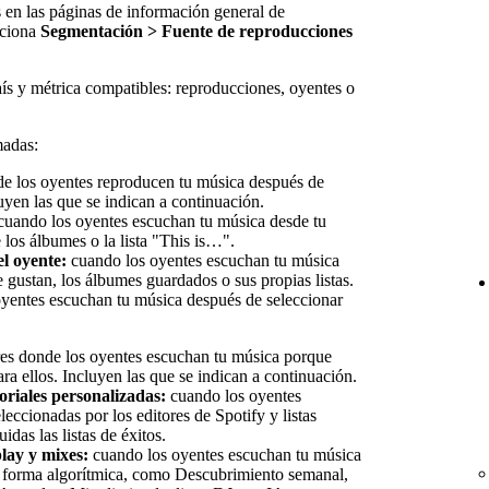
s en las páginas de información general de
cciona
Segmentación > Fuente de reproducciones
aís y métrica compatibles: reproducciones, oyentes o
madas:
e los oyentes reproducen tu música después de
uyen las que se indican a continuación.
uando los oyentes escuchan tu música desde tu
de los álbumes o la lista "This is…".
el oyente:
cuando los oyentes escuchan tu música
e gustan, los álbumes guardados o sus propias listas.
yentes escuchan tu música después de seleccionar
es donde los oyentes escuchan tu música porque
ara ellos. Incluyen las que se indican a continuación.
itoriales personalizadas:
cuando los oyentes
leccionadas por los editores de Spotify y listas
uidas las listas de éxitos.
lay y mixes:
cuando los oyentes escuchan tu música
e forma algorítmica, como Descubrimiento semanal,