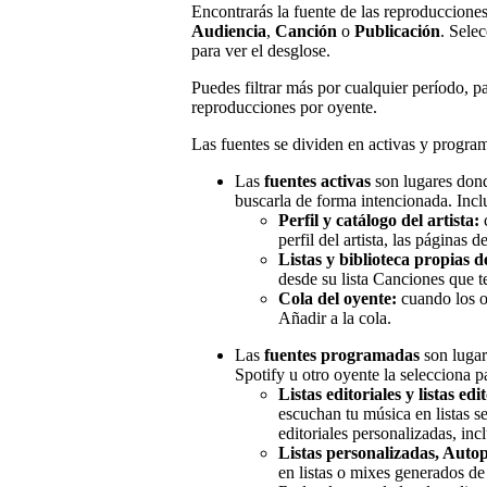
Encontrarás la fuente de las reproduccione
Audiencia
,
Canción
o
Publicación
. Sele
para ver el desglose.
Puedes filtrar más por cualquier período, p
reproducciones por oyente.
Las fuentes se dividen en activas y progra
Las
fuentes activas
son lugares dond
buscarla de forma intencionada. Incl
Perfil y catálogo del artista:
c
perfil del artista, las páginas 
Listas y biblioteca propias d
desde su lista Canciones que t
Cola del oyente:
cuando los o
Añadir a la cola.
Las
fuentes programadas
son lugar
Spotify u otro oyente la selecciona p
Listas editoriales y listas ed
escuchan tu música en listas se
editoriales personalizadas, incl
Listas personalizadas, Autop
en listas o mixes generados d