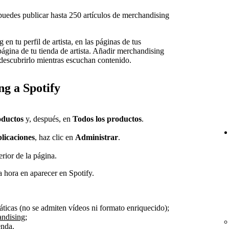
 puedes publicar hasta 250 artículos de merchandising
n tu perfil de artista, en las páginas de tus
página de tu tienda de artista. Añadir merchandising
 descubrirlo mientras escuchan contenido.
g a Spotify
ductos
y, después, en
Todos los productos
.
licaciones
, haz clic en
Administrar
.
erior de la página.
a hora en aparecer en Spotify.
áticas (no se admiten vídeos ni formato enriquecido);
andising
;
enda.