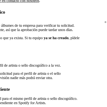
e en contacto con nosotros
.
ico
álbumes de tu empresa para verificar tu solicitud.
e, así que la aprobación puede tardar unos días.
o que ya exista. Si tu equipo
ya se ha creado
, pídele
il de artista o sello discográfico a la vez.
icitud para el perfil de artista o el sello
evisión nadie más podrá enviar otra.
iente
para el mismo perfil de artista o sello discográfico.
endiente en Spotify for Artists.