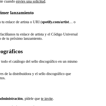
ente cuando
envíes una solicitud
.
rimer lanzamiento
a tu enlace de artista o URI (
spotify.com/artist
… o
facilítanos tu enlace de artista y el Código Universal
 de tu próximo lanzamiento.
cográficos
r todo el catálogo del sello discográfico en un mismo
s de la distribuidora y el sello discográfico que
tos.
administración
, pídele que
te invite
.