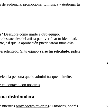
cas de audiencia, promocionar tu música y gestionar tu
ts?
Descubre cómo unirte a otro equipo.
edes sociales del artista para verificar tu identidad.
e, así que la aprobación puede tardar unos días.
a solicitado. Si tu equipo
ya se ha solicitado
, pídele
pídele a la persona que lo administra que
te invite
.
e en contacto con nosotros
.
 una distribuidora
e nuestros
proveedores favoritos
? Entonces, podrás