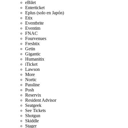
eBilet
Enterticket
Eplus (solo en Japón)
Etix
Eventbrite
Eventim
FNAC
Fourvenues
Freshtix
Getin
Gigantic
Humanitix
iTicket
Lawson
More
Nortic
Passline
Posh
Reservix
Resident Advisor
Seatgeek
See Tickets
Shotgun
Skiddle
Stager