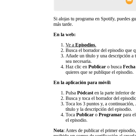
Si alojas tu programa en Spotify, puedes g
más tarde.
En la web:
Ve a
Episodios
.
Busca el borrador del episodio que qu
Añade un título y una descripción a 
sea necesaria.
Haz clic en
Publicar
o busca
Fecha 
quieres que se publique el episodio.
En la aplicación para móvil:
Pulsa
Pódcast
en la parte inferior de 
Busca y toca el borrador del episodio
Toca los 3 puntos y, a continuación,
título y la descripción del episodio.
Toca
Publicar
o
Programar
para el
el episodio.
Nota
: Antes de publicar el primer episodio
recibido un correo de verificación al crearl