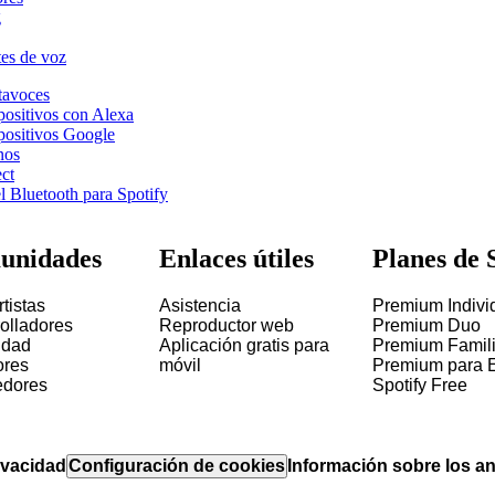
g
tes de voz
tavoces
positivos con Alexa
spositivos Google
nos
ct
l Bluetooth para Spotify
unidades
Enlaces útiles
Planes de 
tistas
Asistencia
Premium Indivi
olladores
Reproductor web
Premium Duo
idad
Aplicación gratis para
Premium Famili
ores
móvil
Premium para E
edores
Spotify Free
rivacidad
Configuración de cookies
Información sobre los a