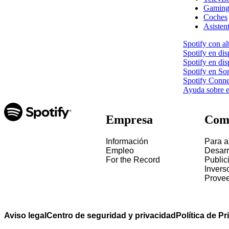
Gamin
Coches
Asisten
Spotify con al
Spotify en dis
Spotify en di
Spotify en So
Spotify Conne
Ayuda sobre e
Empresa
Com
Información
Para ar
Empleo
Desarr
For the Record
Public
Invers
Prove
Aviso legal
Centro de seguridad y privacidad
Política de P