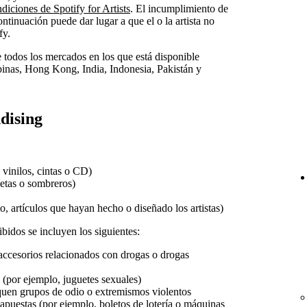
iciones de Spotify for Artists
. El incumplimiento de
ontinuación puede dar lugar a que el o la artista no
fy.
e todos los mercados en los que está disponible
ipinas, Hong Kong, India, Indonesia, Pakistán y
dising
vinilos, cintas o CD)
etas o sombreros)
, artículos que hayan hecho o diseñado los artistas)
bidos se incluyen los siguientes:
 accesorios relacionados con drogas o drogas
 (por ejemplo, juguetes sexuales)
quen grupos de odio o extremismos violentos
 apuestas (por ejemplo, boletos de lotería o máquinas