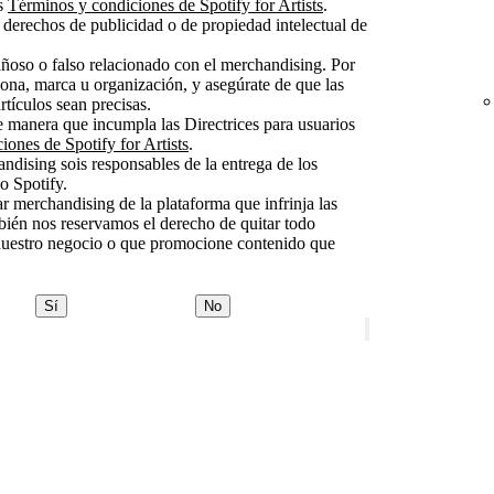
os
Términos y condiciones de Spotify for Artists
.
s derechos de publicidad o de propiedad intelectual de
oso o falso relacionado con el merchandising. Por
ona, marca u organización, y asegúrate de que las
rtículos sean precisas.
manera que incumpla las Directrices para usuarios
ones de Spotify for Artists
.
andising sois responsables de la entrega de los
no Spotify.
ar merchandising de la plataforma que infrinja las
bién nos reservamos el derecho de quitar todo
 nuestro negocio o que promocione contenido que
Sí
No