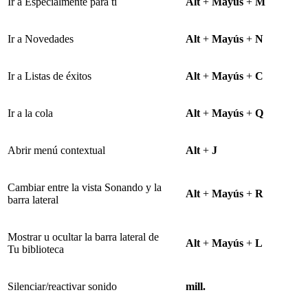
Ir a Especialmente para ti
Alt
+
Mayús
+
M
Ir a Novedades
Alt
+
Mayús
+
N
Ir a Listas de éxitos
Alt
+
Mayús
+
C
Ir a la cola
Alt
+
Mayús
+
Q
Abrir menú contextual
Alt
+
J
Cambiar entre la vista Sonando y la
Alt
+
Mayús
+
R
barra lateral
Mostrar u ocultar la barra lateral de
Alt
+
Mayús
+
L
Tu biblioteca
Silenciar/reactivar sonido
mill.