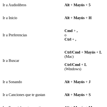
Ir a Audiolibros
Alt
+
Mayús
+
5
Ir a Inicio
Alt
+
Mayús
+
H
Cmd
+
,
Ir a Preferencias
o
Ctrl
+
,
Ctrl
/
Cmd
+
Mayús
+
L
(Mac)
Ir a Buscar
Ctrl
/
Cmd
+
L
(Windows)
Ir a Sonando
Alt
+
Mayús
+
J
Ir a Canciones que te gustan
Alt
+
Mayús
+
S