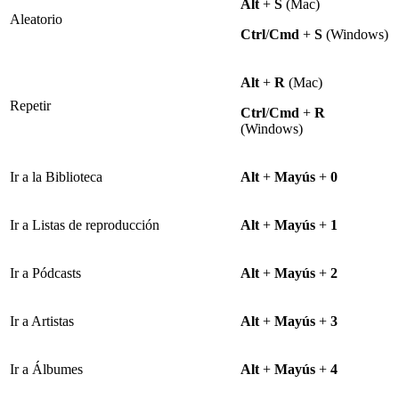
Alt
+
S
(Mac)
Aleatorio
Ctrl
/
Cmd
+
S
(Windows)
Alt
+
R
(Mac)
Repetir
Ctrl
/
Cmd
+
R
(Windows)
Ir a la Biblioteca
Alt
+
Mayús
+
0
Ir a Listas de reproducción
Alt
+
Mayús
+
1
Ir a Pódcasts
Alt
+
Mayús
+
2
Ir a Artistas
Alt
+
Mayús
+
3
Ir a Álbumes
Alt
+
Mayús
+
4