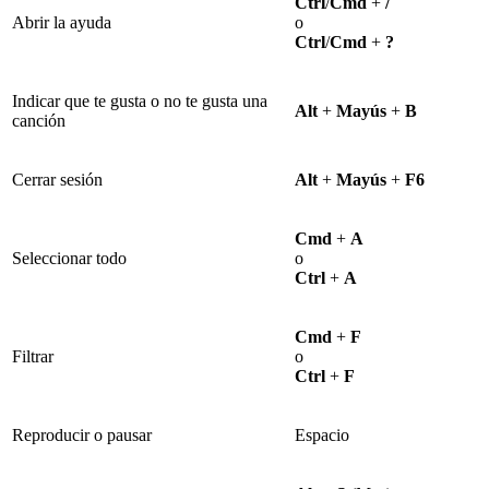
Ctrl
/
Cmd
+
/
Abrir la ayuda
o
Ctrl
/
Cmd
+
?
Indicar que te gusta o no te gusta una
Alt
+
Mayús
+
B
canción
Cerrar sesión
Alt
+
Mayús
+
F6
Cmd
+
A
Seleccionar todo
o
Ctrl
+
A
Cmd
+
F
Filtrar
o
Ctrl
+
F
Reproducir o pausar
Espacio