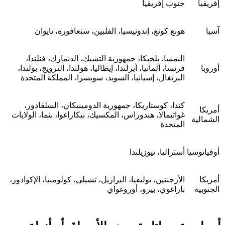
إفريقيا
جنوب إفريقيا
آسيا
هونغ كونغ، إندونيسيا، الفلبين، سنغافورة، تايوان
النمسا، بلجيكا، جمهورية التشيك، الدنمارك، فنلندا،
أوروبا
فرنسا، ألمانيا، أيرلندا، إيطاليا، هولندا، النرويج، بولندا،
البرتغال، إسبانيا، السويد، سويسرا، المملكة المتحدة
كندا، كوستاريكا، جمهورية الدومينيكان، السلفادور،
أمريكا
غواتيمالا، هندوراس، المكسيك، نيكاراغوا، بنما، الولايات
الشمالية
المتحدة
أوقيانوسيا
أستراليا، نيوزيلندا
أمريكا
الأرجنتين، بوليفيا، البرازيل، تشيلي، كولومبيا، الإكوادور،
الجنوبية
باراغوي، بيرو، أوروغواي