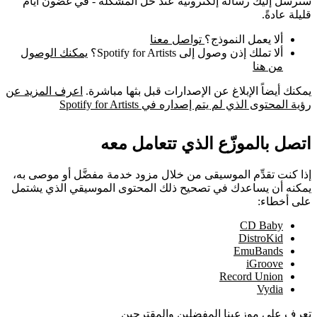
سنرسل إليك رسالة إلكترونية عند حل المشكلة - في غضون أيام
قليلة عادةً.
ألا يعمل النموذج؟
تواصل معنا
ألا تملك إذن وصول إلى Spotify for Artists؟
يمكنك الوصول
من هنا
يمكنك أيضاً الإبلاغ عن الإصدارات قبل بثها مباشرة.
اعرف المزيد عن
رؤية المحتوى الذي لم يتم إصداره في Spotify for Artists
اتصل بالموزّع الذي تتعامل معه
إذا كنت تقدِّم الموسيقى من خلال مزود خدمة مفضَّل أو موصى به،
يمكنه أن يساعدك في تصحيح ذلك المحتوى الموسيقي الذي يشتمل
على أخطاء:
CD Baby
DistroKid
EmuBands
iGroove
Record Union
Vydia
تعرف على موزعينا المفضلين والمقترحين