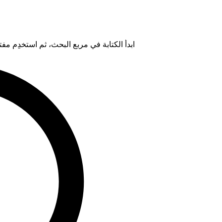
ابدأ الكتابة في مربع البحث، ثم استخدِم مفتاح "Tab" لتحديد خيار من ال