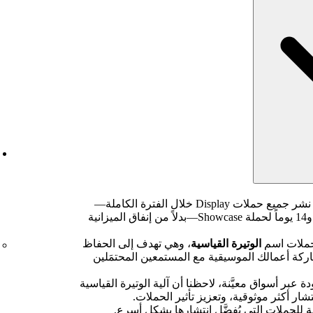
بدءاً من 23 فبراير 2026، سيتم نشر جميع حملات Display خلال الفترة الكاملة—
حوالي 10 أيام لحملة Marquee و14 يوماً لحملة Showcase—بدلاً من إنفاق الميزانية
لحملات اسم
الوتيرة القياسية
، وهي تهدف إلى الحفاظ
ة أعمالك الموسيقية مع المستمعين المحتمَلين
عبر أسواق معيَّنة، لاحظنا أن آلية الوتيرة القياسية
ار أكثر موثوقية، وتعزيز تأثير الحملات.
ة للحملات التي يُفضَّل انتشارها بشكل أسرع.