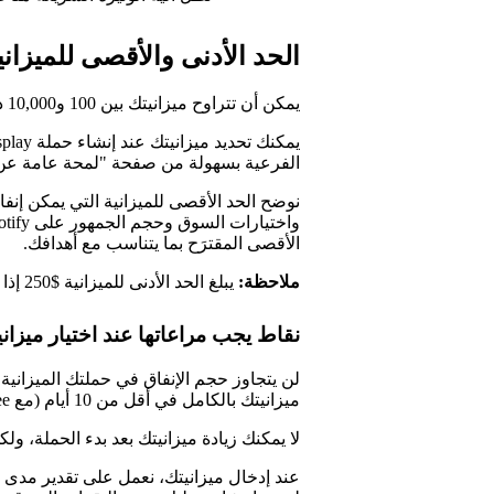
الحد الأدنى والأقصى للميزان
يمكن أن تتراوح ميزانيتك بين 100 و10,000 دولار أمريكي (أو ما يعادل هذا بالعملة المحلية).
الفرعية بسهولة من صفحة "لمحة عامة عن 
نوضح الحد الأقصى للميزانية التي يمكن إنفاق
الأقصى المقترَح بما يتناسب مع أهدافك.
ملاحظة:
يبلغ الحد الأدنى للميزانية $250 إذا حجزت حملة Marquee من خلال ممثلينا المحليين.
نقاط يجب مراعاتها عند اختيار ميزان
لن يتجاوز حجم الإنفاق في حملتك الميزانية
ميزانيتك بالكامل في أقل من 10 أيام (مع Marquee) أو 14 يوماً (مع Showcase).
لا يمكنك زيادة ميزانيتك بعد بدء الحملة، ول
عند إدخال ميزانيتك، نعمل على تقدير مدى اح