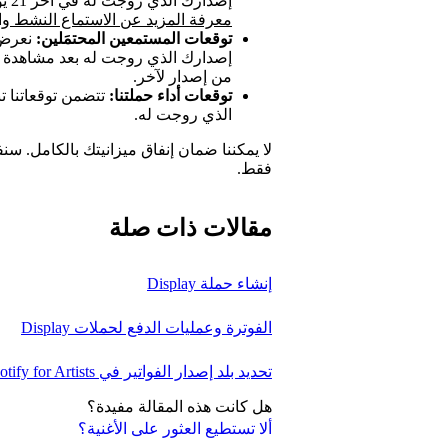
إصدارك الذي روجت له في آخر 21 يوماً، أو الذين نتوقع استمرار استماعهم بشكل نشط.
معرفة المزيد عن الاستماع النشط وال
توقعات المستمعين المحتمَلين:
نعرض 
إصدارك الذي روجت له بعد مشاهدة ال
من إصدار لآخر.
توقعات أداء حملتنا:
تتضمن توقعاتنا ت
الذي روجت له.
لا يمكننا ضمان إنفاق ميزانيتك بالكامل. س
فقط.
مقالات ذات صلة
إنشاء حملة Display
الفوترة وعمليات الدفع لحملات Display
تحديد بلد إصدار الفواتير في Spotify for Artists
هل كانت هذه المقالة مفيدة؟
ألا تستطيع العثور على الأغنية؟