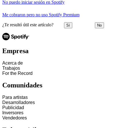
No puedo iniciar sesión en Spotify
Me cobraron pero no uso Spotify Premium
¿Te resultó útil este artículo?
Sí
No
Empresa
Acerca de
Trabajos
For the Record
Comunidades
Para artistas
Desarrolladores
Publicidad
Inversores
Vendedores