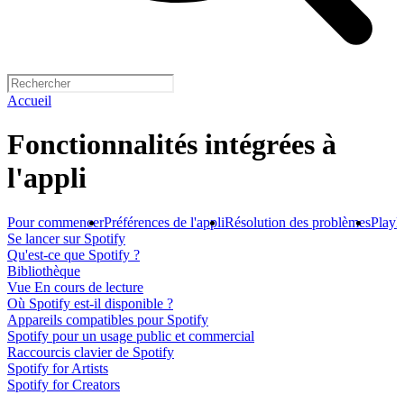
Accueil
Fonctionnalités intégrées à
l'appli
Pour commencer
Préférences de l'appli
Résolution des problèmes
Playli
Se lancer sur Spotify
Qu'est-ce que Spotify ?
Bibliothèque
Vue En cours de lecture
Où Spotify est-il disponible ?
Appareils compatibles pour Spotify
Spotify pour un usage public et commercial
Raccourcis clavier de Spotify
Spotify for Artists
Spotify for Creators