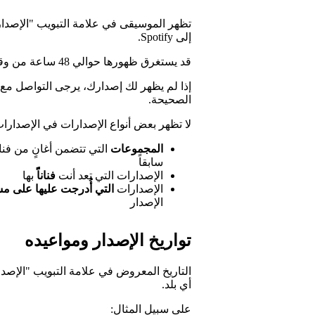
تظهر الموسيقى في علامة التبويب "الإصدارات
إلى Spotify.
قد يستغرق ظهورها حوالي 48 ساعة من وقت إرسالها عبر الموزِّع إلى Spotify.
إذا لم يظهر لك إصدارك، يرجى التواصل مع ال
الصحيحة.
لا تظهر بعض أنواع الإصدارات في الإصدارات
المجموعات
التي تتضمن أغانٍ من فن
سابقاً
الإصدارات التي تعد أنت
فناناًً
بها
الإصدارات
التي أُدرجت عليها على م
الإصدار
تواريخ الإصدار ومواعيده
التاريخ المعروض في علامة التبويب "الإصدا
أي بلد.
على سبيل المثال: