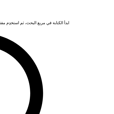
ابدأ الكتابة في مربع البحث، ثم استخدِم مفتاح "Tab" لتحديد خيار من ال