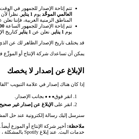
تتم إتاحة الإصدار للجمهور في الوقت
العالمي الموحَّد
يوم
1 يناير
. نظراً لأن
المناطق الزمنية الغربية، فإننا نعلن عنه كتاريخ ال
تتم إتاحة الإصدار للجمهور الساعة
12:00 صباحا
يوم
1 يناير
. نعلن عن
1 يناير
كتاريخ الإصدار في s
قد يختلف تاريخ الإصدار الظاهر لك عن الذي
يمكن أن تساعدك شركة الإنتاج أو الموزِّع في
الإبلاغ عن إصدار لا يخصك
إذا كان هناك إصدار في علامة التبويب "القا
انقر فوق
بجانب الإصدار.
انقر على
الإبلاغ عن إصدار غير صحيح
سنرسل إليك رسالة إلكترونية عند حل المشك
ملاحظة:
أخبِر شركة الإنتاج أو الموزع أيض
خدمات البث. عند إبلاغ Spotify بالمشكلة ، سيتم حل المشكلة على Spotify فقط.