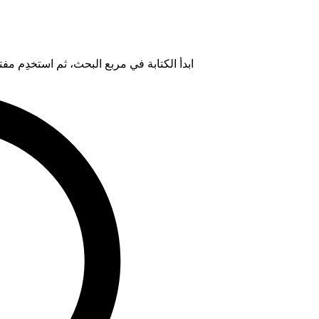
ابدأ الكتابة في مربع البحث، ثم استخدِم مفتاح "Tab" لتحديد خيار من ال