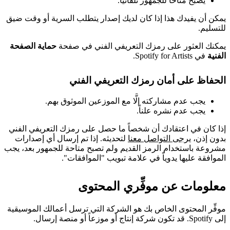
يصبح متاحاً للجمهور تلقائياً.
يمكن أن يفيدك هذا إذا كان لديك إصدار يتطلب السرية أو وقت ضيق
للتسليم.
يمكنك العثور على رمزك التعريفي الفني في صفحة
حماية الصفحة
الفنية
في Spotify for Artists.
الحفاظ على أمان رمزك التعريفي الفني
يجب عدم مشاركته إلَّا مع الموزعين الموثوق بهم.
يجب عدم نشره علناً.
إذا كان في اعتقادك أن شخصاً ما حصل على رمزك التعريفي الفني
بدون إذن،
يرجى التواصل معنا
لتحديثه. إذا تم إرسال أي إصدارات
مشروعة باستخدام الرمز القديم ولم تصبح متاحة للجمهور بعد، يجب
الموافقة عليها يدوياً في علامة تبويب "الموافقات".
معلومات عن موفِّري المحتوى
موفِّر المحتوى الخاص بك هو الشركة التي ترسل أعمالك الموسيقية
إلى Spotify. قد تكون شركة إنتاج أو موزعاً أو منصة إرسال.