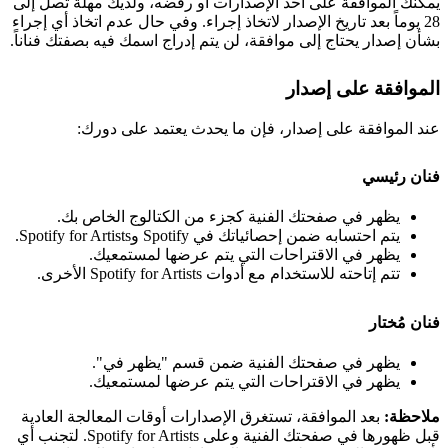
يمكنك الموافقة على أحد الإصدارات أو رفضه، ولديك مهلة تصل إلى
28 يوماً بعد تاريخ الإصدار لاتخاذ إجراء. وفي حال عدم اتخاذ أي إجراء
بشأن إصدار يحتاج إلى موافقة، لن يتم إدراج اسمك فيه بصفتك فناناً.
الموافقة على إصدار
عند الموافقة على إصدار، فإن ما يحدث يعتمد على دورك:
فنان رئيسي
يظهر في صفحتك الفنية كجزء من الكتالوج الخاص بك.
يتم احتسابه ضمن إحصائياتك في Spotify وSpotify for Artists.
يظهر في الاقتراحات التي يتم عرضها لمستمعيك.
تتم إتاحته للاستخدام مع أدوات Spotify for Artists الأخرى.
فنان مُختار
يظهر في صفحتك الفنية ضمن قسم "يظهر في".
يظهر في الاقتراحات التي يتم عرضها لمستمعيك.
ملاحظة:
بعد الموافقة، تستغرق الإصدارات أوقات المعالجة العادية
قبل ظهورها في صفحتك الفنية وعلى Spotify for Artists. لتجنب أي