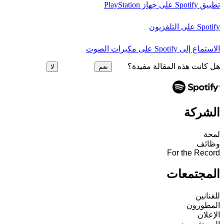
تطبيق Spotify على جهاز PlayStation
Spotify على التلفزيون
الاستماع إلى Spotify على مكبرات الصوت
هل كانت هذه المقالة مفيدة؟
نعم
لا
الشركة
لمحة
وظائف
For the Record
المجتمعات
للفنانين
المطورون
الإعلان