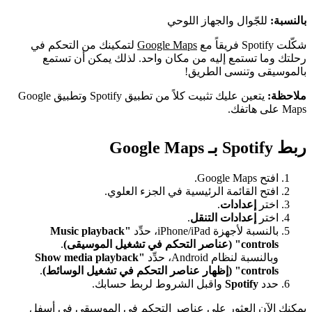
بالنسبة:
للجّوال والجهاز اللوحي
شكّلت Spotify فريقاً مع
Google Maps
لتمكينك من التحكم في
رحلتك وما تستمع إليه من مكان واحد. لذلك يمكن أن تستمع
بالموسيقى وتنسى الطريق!
ملاحظة:
يتعين عليك تثبيت كلاً من تطبيق Spotify وتطبيق Google
Maps على هاتفك.
ربط Spotify بـ Google Maps
افتح Google Maps.
افتح القائمة الرئيسية في الجزء العلوي.
اختر
إعدادات
.
اختر
إعدادات التنقل
.
بالنسبة لأجهزة iPhone/iPad، حدِّد
"Music playback
controls" (عناصر التحكم في تشغيل الموسيقى)
.
وبالنسبة لنظام Android، حدِّد
"Show media playback
controls" (إظهار عناصر التحكم في تشغيل الوسائط)
.
حدد
Spotify
واقبل الشروط لربط حسابك.
يمكنك الآن العثور على عناصر التحكم في الموسيقى في أسفل