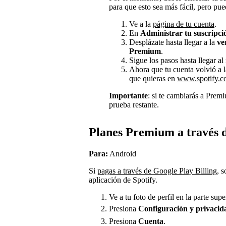
para que esto sea más fácil, pero pue
Ve a la
página de tu cuenta
.
En
Administrar tu suscripci
Desplázate hasta llegar a la
ve
Premium
.
Sigue los pasos hasta llegar a
Ahora que tu cuenta volvió a l
que quieras en
www.spotify.
Importante
: si te cambiarás a Prem
prueba restante.
Planes Premium a través 
Para:
Android
Si
pagas a través de Google Play Billing
, 
aplicación de Spotify.
Ve a tu foto de perfil en la parte supe
Presiona
Configuración
y privaci
Presiona
Cuenta
.