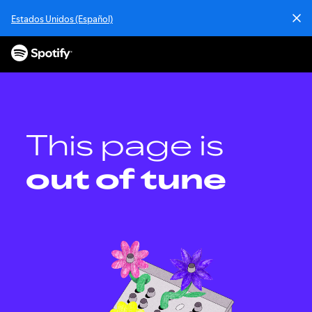
S
Estados Unidos (Español)
k
i
p
t
o
c
o
n
This page is
t
e
out of tune
n
t