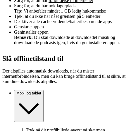
Sørg for, at du har
forbindelse til internettet
Sørg for, at du har nok lagerplads
Tip:
Vi anbefaler mindst 1 GB ledig hukommelse
Tjek, at du ikke har nået grænsen på 5 enheder
Deaktiver alle cacheryddende/batteribesparende apps
Genstarte appen
Geninstaller appen
Bemærk:
Du skal downloade al downloadet musik og
downloadede podcasts igen, hvis du geninstallerer appen.
Slå offlinetilstand til
Der afspilles automatisk downloads, når du mister
internetforbindelsen, men du kan bruge offlinetilstand til at sikre, at
kun dine downloads afspilles.
Mobil og tablet
Tryk på dit profilbillede øverst på skærmen.