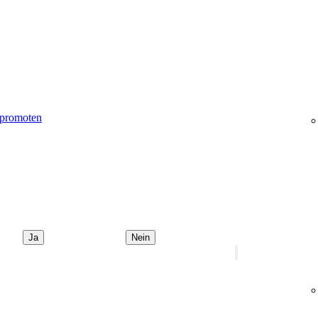
 promoten
Ja
Nein