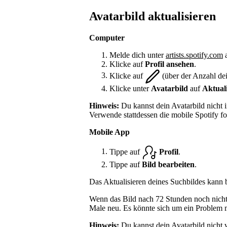
Avatarbild aktualisieren
Computer
Melde dich unter
artists.spotify.com
a
Klicke auf
Profil ansehen
.
Klicke auf
(über der Anzahl de
Klicke unter
Avatarbild
auf
Aktuali
Hinweis:
Du kannst dein Avatarbild nicht 
Verwende stattdessen die mobile Spotify fo
Mobile App
Tippe auf
Profil
.
Tippe auf
Bild bearbeiten
.
Das Aktualisieren deines Suchbildes kann
Wenn das Bild nach 72 Stunden noch nicht a
Male neu. Es könnte sich um ein Problem 
Hinweis:
Du kannst dein Avatarbild nicht v