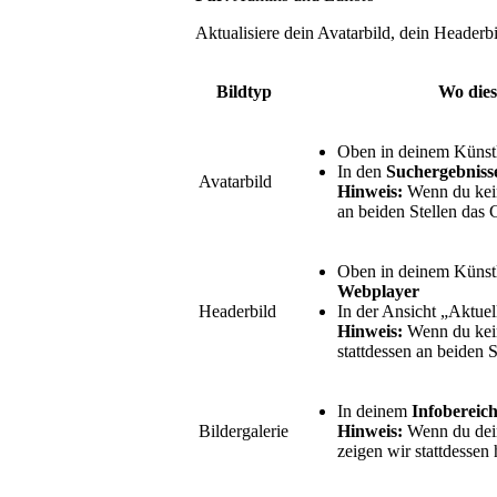
Aktualisiere dein Avatarbild, dein Headerbil
Bildtyp
Wo dies
Oben in deinem Künstl
In den
Suchergebniss
Avatarbild
Hinweis:
Wenn du kein 
an beiden Stellen das 
Oben in deinem Künstl
Webplayer
Headerbild
In der Ansicht „Aktuel
Hinweis:
Wenn du kein
stattdessen an beiden S
In deinem
Infobereic
Bildergalerie
Hinweis:
Wenn du deine
zeigen wir stattdessen 