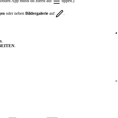
mobilen App musst du zuerst auf
tippen.)
gen
oder neben
Bildergalerie
auf
.
n
.
BEITEN
.