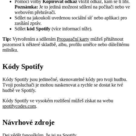
Pomocí volby
Kopírovat odkaz
vložit odkaz, kam se ti líbí.
Poznámka:
Je to jediná možnost sdílení na počítači nebo ve
webovém přehrávači.
Sdílet na jakoukoli uvedenou sociální síť nebo aplikaci pro
zasílání zpráv.
Sdílet
kód Spotify
(více informací níže).
Tip:
Vytvořením a sdílením
Propagační karty
můžeš přitáhnout
pozornost k některé skladbě, albu, profilu umělce nebo důležitému
milníku.
Kódy Spotify
Kódy Spotify jsou jedinečné, skenovatelné kódy pro tvoji hudbu.
Tvoji posluchači je mohou naskenovat a rychle se dostat ke tvé
hudbě ve Spotify.
Kódy Spotify ve vysokém rozlišení můžeš získat na webu
spotifycodes.com
.
Návrhové zdroje
Dej vědět fanouškům, že jsi na Spotify.