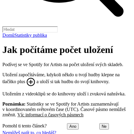
Domů
Statistiky publika
Jak počítáme počet uložení
Podívej se ve Spotify for Artists na počet uložení svých skladeb.
Uložení započítáváme, kdykoli někdo u tvojí hudby klepne na
tlačítko plus
a uloží si tak hudbu do svojí knihovny.
Uložením z videoklipů se do knihovny uloží i zvuková nahrávka.
Poznámka:
Statistiky se ve Spotify for Artists zaznamenávají
v koordinovaném světovém čase (UTC). Časové pásmo nemůžeš
změnit.
Víc informací o časových pásmech
Pomohl ti tento článek?
Ano
Ne
Nemůžeš najít to, co hledáš?