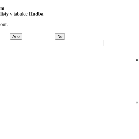
um
listy
v tabulce
Hudba
nout.
Ano
Ne