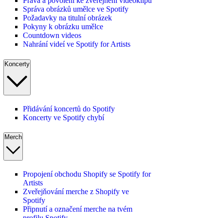
Práva a povolení ke zveřejnění videoklipů
Správa obrázků umělce ve Spotify
Požadavky na titulní obrázek
Pokyny k obrázku umělce
Countdown videos
Nahrání videí ve Spotify for Artists
Koncerty
Přidávání koncertů do Spotify
Koncerty ve Spotify chybí
Merch
Propojení obchodu Shopify se Spotify for
Artists
Zveřejňování merche z Shopify ve
Spotify
Připnutí a označení merche na tvém
profilu Spotify