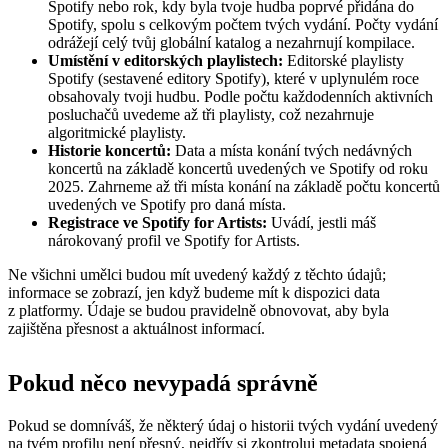
Spotify nebo rok, kdy byla tvoje hudba poprvé přidána do
Spotify, spolu s celkovým počtem tvých vydání. Počty vydání
odrážejí celý tvůj globální katalog a nezahrnují kompilace.
Umístění v editorských playlistech:
Editorské playlisty
Spotify (sestavené editory Spotify), které v uplynulém roce
obsahovaly tvoji hudbu. Podle počtu každodenních aktivních
posluchačů uvedeme až tři playlisty, což nezahrnuje
algoritmické playlisty.
Historie koncertů:
Data a místa konání tvých nedávných
koncertů na základě koncertů uvedených ve Spotify od roku
2025. Zahrneme až tři místa konání na základě počtu koncertů
uvedených ve Spotify pro daná místa.
Registrace ve Spotify for Artists:
Uvádí, jestli máš
nárokovaný profil ve Spotify for Artists.
Ne všichni umělci budou mít uvedený každý z těchto údajů;
informace se zobrazí, jen když budeme mít k dispozici data
z platformy. Údaje se budou pravidelně obnovovat, aby byla
zajištěna přesnost a aktuálnost informací.
Pokud něco nevypadá správně
Pokud se domníváš, že některý údaj o historii tvých vydání uvedený
na tvém profilu není přesný, nejdřív si zkontroluj metadata spojená