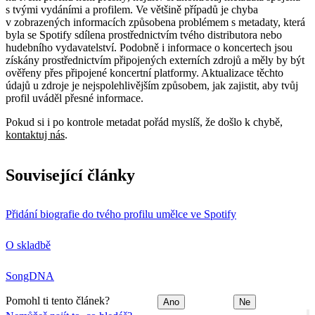
s tvými vydáními a profilem. Ve většině případů je chyba
v zobrazených informacích způsobena problémem s metadaty, která
byla se Spotify sdílena prostřednictvím tvého distributora nebo
hudebního vydavatelství. Podobně i informace o koncertech jsou
získány prostřednictvím připojených externích zdrojů a měly by být
ověřeny přes připojené koncertní platformy. Aktualizace těchto
údajů u zdroje je nejspolehlivějším způsobem, jak zajistit, aby tvůj
profil uváděl přesné informace.
Pokud si i po kontrole metadat pořád myslíš, že došlo k chybě,
kontaktuj nás
.
Související články
Přidání biografie do tvého profilu umělce ve Spotify
O skladbě
SongDNA
Pomohl ti tento článek?
Ano
Ne