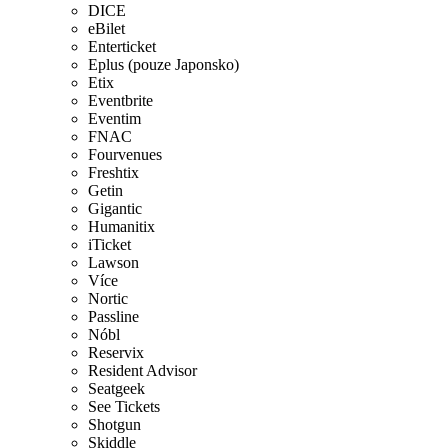
DICE
eBilet
Enterticket
Eplus (pouze Japonsko)
Etix
Eventbrite
Eventim
FNAC
Fourvenues
Freshtix
Getin
Gigantic
Humanitix
iTicket
Lawson
Více
Nortic
Passline
Nóbl
Reservix
Resident Advisor
Seatgeek
See Tickets
Shotgun
Skiddle