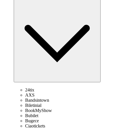
24tix
AXS
Bandsintown
Biletinial
BookMyShow
Bubilet
Bugece
Ciaotickets