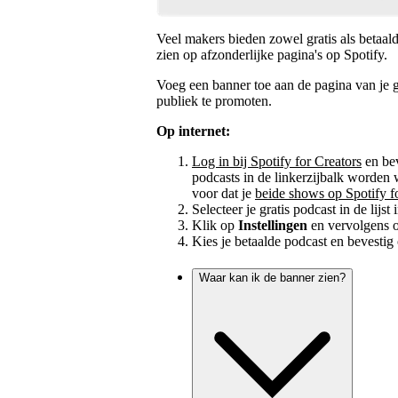
Veel makers bieden zowel gratis als betaal
zien op afzonderlijke pagina's op Spotify.
Voeg een banner toe aan de pagina van je gr
publiek te promoten.
Op internet:
Log in bij Spotify for Creators
en bev
podcasts in de linkerzijbalk worden w
voor dat je
beide shows op Spotify fo
Selecteer je gratis podcast in de lijst 
Klik op
Instellingen
en vervolgens 
Kies je betaalde podcast en bevestig
Waar kan ik de banner zien?