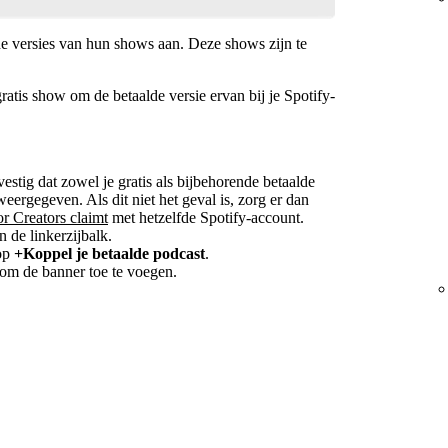
de versies van hun shows aan. Deze shows zijn te
atis show om de betaalde versie ervan bij je Spotify-
estig dat zowel je gratis als bijbehorende betaalde
eergegeven. Als dit niet het geval is, zorg er dan
r Creators claimt
met hetzelfde Spotify-account.
in de linkerzijbalk.
op
+Koppel je betaalde podcast
.
 om de banner toe te voegen.