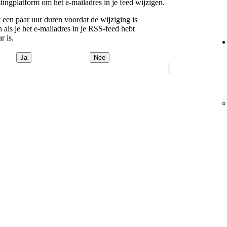
ingplatform om het e-mailadres in je feed wijzigen.
 een paar uur duren voordat de wijziging is
 als je het e-mailadres in je RSS-feed hebt
r is.
Ja
Nee