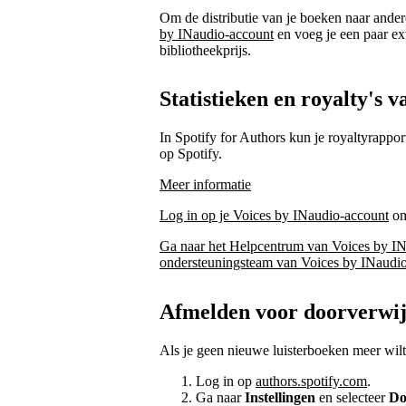
Om de distributie van je boeken naar andere
by INaudio-account
en voeg je een paar ex
bibliotheekprijs.
Statistieken en royalty's 
In Spotify for Authors kun je royaltyrapport
op Spotify.
Meer informatie
Log in op je Voices by INaudio-account
om 
Ga naar het Helpcentrum van Voices by I
ondersteuningsteam van Voices by INaudi
Afmelden voor doorverwij
Als je geen nieuwe luisterboeken meer wilt
Log in op
authors.spotify.com
.
Ga naar
Instellingen
en selecteer
Do