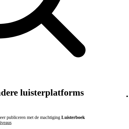
ndere luisterplatforms
heer publiceren met de machtiging
Luisterboek
iveaus