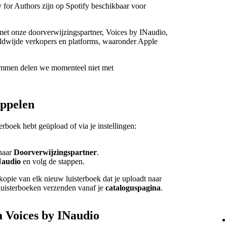
y for Authors zijn op Spotify beschikbaar voor
 met onze doorverwijzingspartner, Voices by INaudio,
eldwijde verkopers en platforms, waaronder Apple
temmen delen we momenteel niet met
oppelen
terboek hebt geüpload of via je instellingen:
naar
Doorverwijzingspartner
.
Naudio
en volg de stappen.
kopie van elk nieuw luisterboek dat je uploadt naar
luisterboeken verzenden vanaf je
cataloguspagina
.
a Voices by INaudio