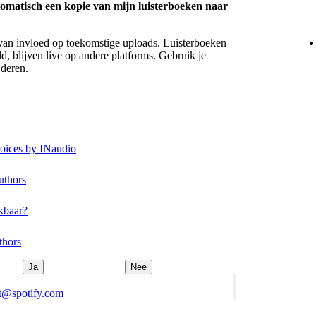
omatisch een kopie van mijn luisterboeken naar
en van invloed op toekomstige uploads. Luisterboeken
d, blijven live op andere platforms. Gebruik je
jderen.
Voices by INaudio
uthors
ikbaar?
thors
Ja
Nee
rt@spotify.com