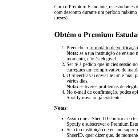
Com o Premium Estudante, os estudantes d
com desconto durante um período máximo de
meses).
Obtém o Premium Estuda
Preenche o
formulário de verificaçã
Nota:
se a tua instituição de ensino 
momento, não és elegível.
Ser-te-á pedido que inicies sessão no
carregues um comprovativo de matrí
O SheerID vai enviar-te um e-mail p
vários dias.
Nota:
se tiveres problemas de elegib
No e-mail de confirmação, podes ap
Spotify nova ou já existente.
Notas:
Assim que a SheerID confirmar o teu e
Spotify e subscrever o Premium Estu
Se a tua instituição de ensino superi
SheerID, quer dizer que, de momento