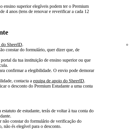
o ensino superior elegíveis podem ter o Premium
 4 anos (tens de renovar e reverificar a cada 12
nte
o do SheerID
.
não constar do formulário, quer dizer que, de
 portal da tua instituição de ensino superior ou que
cula.
ara confirmar a elegibilidade. O envio pode demorar
ilidade, contacta a
equipa de apoio do SheerID
.
licar o desconto do Premium Estudante a uma conta
statuto de estudante, terás de voltar à tua conta do
dante.
or não constar do formulário de verificação do
, não és elegível para o desconto.