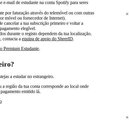
e e-mail de estudante na conta Spotify para seres
e por faturação através do telemóvel ou com outras
or móvel ou fornecedor de Internet).
e cancelar a tua subscrição primeiro e voltar a
pagamento elegível.
s durante o registo dependem da tua localização.
e, contacta a
equipa de apoio do SheerID
.
 do Premium Estudante
.
eiro?
ejas a estudar no estrangeiro.
ou a região da tua conta corresponde ao local onde
e pagamento emitido lá.
o