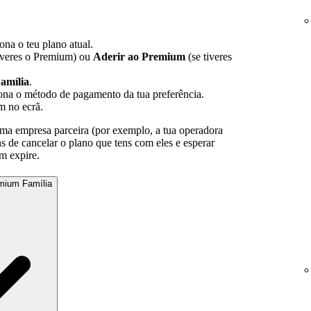
.
iona o teu plano atual.
iveres o Premium) ou
Aderir ao Premium
(se tiveres
amília
.
iona o método de pagamento da tua preferência.
m no ecrã.
ma empresa parceira (por exemplo, a tua operadora
ns de cancelar o plano que tens com eles e esperar
m expire.
mium Família