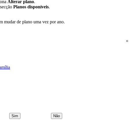
ciona
Alterar plano
.
secção
Planos disponíveis
.
m mudar de plano uma vez por ano.
amília
Sim
Não