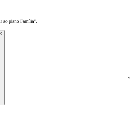
r ao plano Família".
ro
.