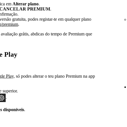
lica em
Alterar plano
.
CANCELAR PREMIUM
.
nfirmação.
versão gratuita, podes registar-te em qualquer plano
m/premium
.
a avaliação grátis, abdicas do tempo de Premium que
e Play
gle Play
, só podes alterar o teu plano Premium na app
e superior.
.
s disponíveis
.