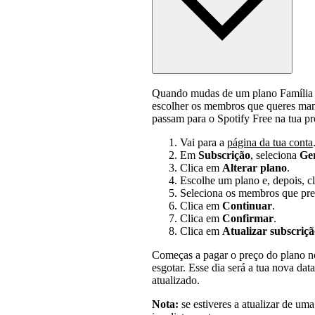
Quando mudas de um plano Família 
escolher os membros que queres ma
passam para o Spotify Free na tua pr
Vai para a
página da tua conta
Em
Subscrição
, seleciona
Ger
Clica em
Alterar plano
.
Escolhe um plano e, depois, c
Seleciona os membros que pret
Clica em
Continuar
.
Clica em
Confirmar
.
Clica em
Atualizar subscriç
Começas a pagar o preço do plano no
esgotar. Esse dia será a tua nova dat
atualizado.
Nota:
se estiveres a atualizar de uma