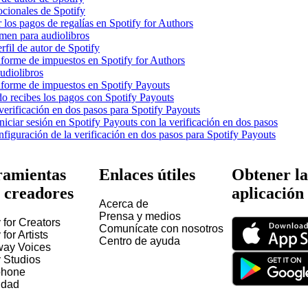
ocionales de Spotify
 los pagos de regalías en Spotify for Authors
en para audiolibros
rfil de autor de Spotify
nforme de impuestos en Spotify for Authors
udiolibros
nforme de impuestos en Spotify Payouts
 recibes los pagos con Spotify Payouts
verificación en dos pasos para Spotify Payouts
niciar sesión en Spotify Payouts con la verificación en dos pasos
figuración de la verificación en dos pasos para Spotify Payouts
amientas
Enlaces útiles
Obtener la
 creadores
aplicación
Acerca de
Prensa y medios
 for Creators
Comunícate con nosotros
 for Artists
Centro de ayuda
way Voices
y Studios
hone
idad