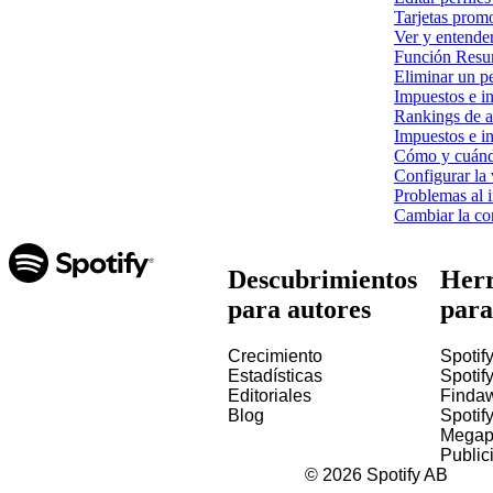
Tarjetas prom
Ver y entender
Función Resum
Eliminar un pe
Impuestos e i
Rankings de a
Impuestos e i
Cómo y cuándo
Configurar la 
Problemas al i
Cambiar la con
Descubrimientos
Herr
para autores
para
Crecimiento
Spotify
Estadísticas
Spotify
Editoriales
Finda
Blog
Spotif
Megap
Public
©
2026
Spotify AB