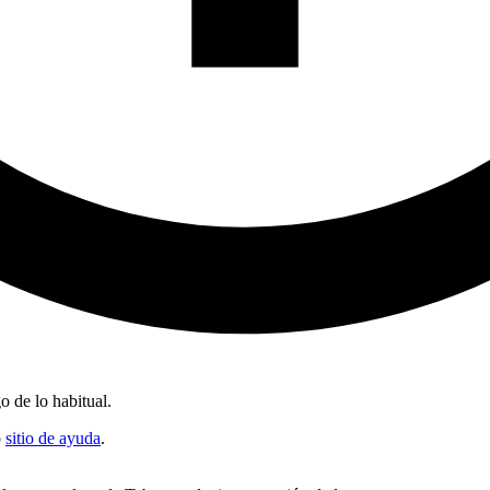
o de lo habitual.
o
sitio de ayuda
.