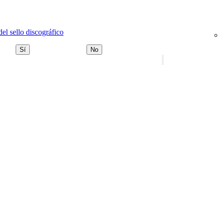
del sello discográfico
Sí
No