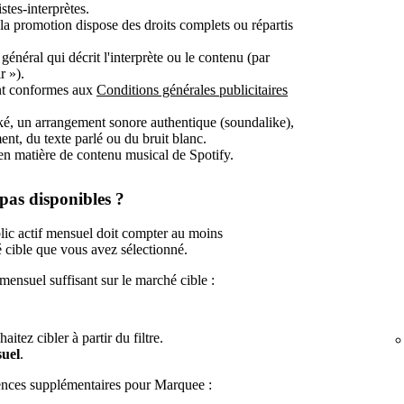
stes-interprètes.
t la promotion dispose des droits complets ou répartis
énéral qui décrit l'interprète ou le contenu (par
r »).
ont conformes aux
Conditions générales publicitaires
oké, un arrangement sonore authentique (soundalike),
ent, du texte parlé ou du bruit blanc.
s en matière de contenu musical de Spotify.
as disponibles ?
lic actif mensuel doit compter au moins
 cible que vous avez sélectionné.
mensuel suffisant sur le marché cible :
tez cibler à partir du filtre.
suel
.
gences supplémentaires pour Marquee :