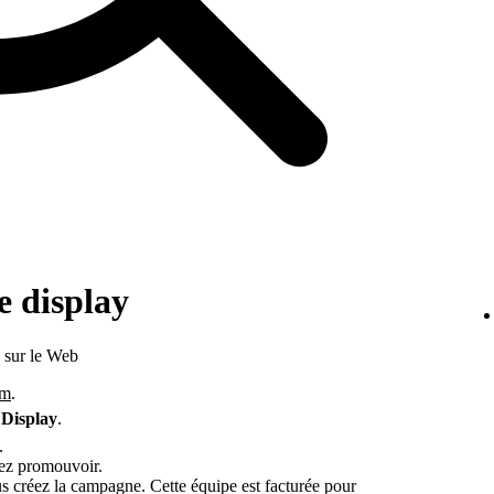
 display
s sur le Web
om
.
à
Display
.
.
tez promouvoir.
us créez la campagne. Cette équipe est facturée pour