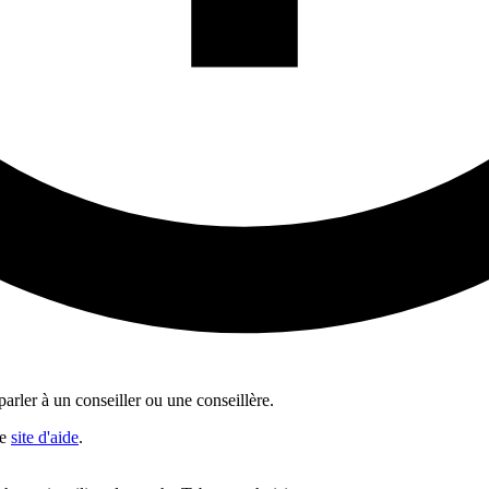
rler à un conseiller ou une conseillère.
re
site d'aide
.