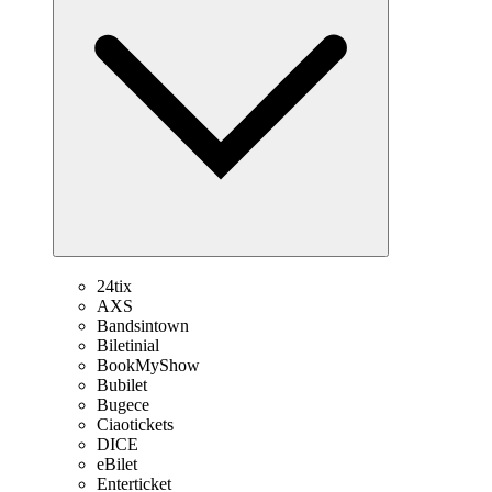
24tix
AXS
Bandsintown
Biletinial
BookMyShow
Bubilet
Bugece
Ciaotickets
DICE
eBilet
Enterticket