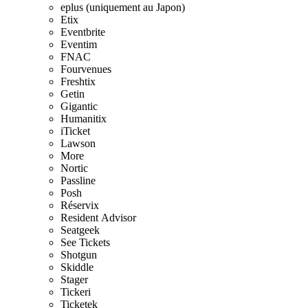
eplus (uniquement au Japon)
Etix
Eventbrite
Eventim
FNAC
Fourvenues
Freshtix
Getin
Gigantic
Humanitix
iTicket
Lawson
More
Nortic
Passline
Posh
Réservix
Resident Advisor
Seatgeek
See Tickets
Shotgun
Skiddle
Stager
Tickeri
Ticketek